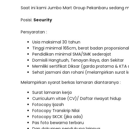
Saat ini kami Jumbo Mart Group Pekanbaru sedang me
Posisi:
Security
Persyaratan :
Usia maksimal 30 tahun
Tinggi minimal 165cm, berat badan proporsional
Pendidikan minimal SMA/SMK sederajat
Domisili Hangtuah, Tenayan Raya, dan Sekitar
Memiliki sertifikat Diksar (garda pratama & KTA a
Sehat jasmani dan rohani (melampirkan surat 
Melampirkan syarat berkas lamaran diantaranya :
Surat lamaran kerja
Curriculum vitae (CV)/ Daftar riwayat hidup
Fotocopy Ijazah
Fotocopy Transkrip Nilai
Fotocopy SKCK (jika ada)
Pas foto bewarna terbaru
Dan dokumen pendukung lainnya