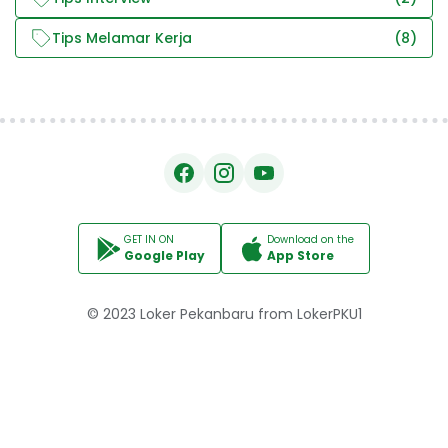
Tips Melamar Kerja
(8)
GET IN ON
Download on the
Google Play
App Store
© 2023
Loker Pekanbaru
from
LokerPKU1