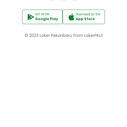
GET IN ON
Download on the
Google Play
App Store
© 2023
Loker Pekanbaru
from
LokerPKU1