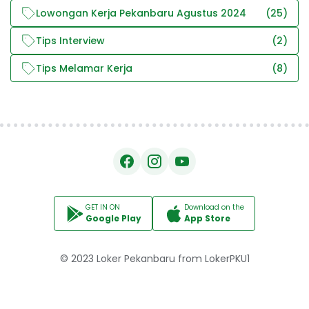
Lowongan Kerja Pekanbaru Agustus 2024
(25)
Tips Interview
(2)
Tips Melamar Kerja
(8)
GET IN ON
Download on the
Google Play
App Store
© 2023
Loker Pekanbaru
from
LokerPKU1