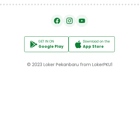
GET IN ON
Download on the
Google Play
App Store
© 2023
Loker Pekanbaru
from
LokerPKU1