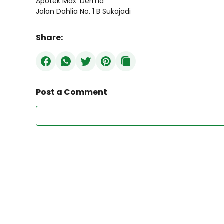
Apotek Max' Derma
Jalan Dahlia No. 1 B Sukajadi
Share:
Post a Comment