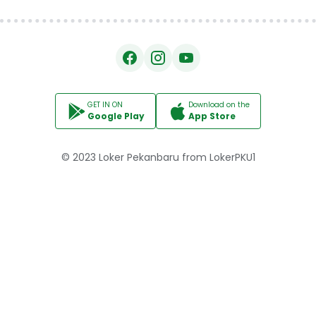
GET IN ON
Download on the
Google Play
App Store
© 2023
Loker Pekanbaru
from
LokerPKU1