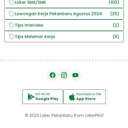
Loker SMA/SMK
(410)
Lowongan Kerja Pekanbaru Agustus 2024
(25)
Tips Interview
(2)
Tips Melamar Kerja
(8)
GET IN ON
Download on the
Google Play
App Store
© 2023
Loker Pekanbaru
from
LokerPKU1