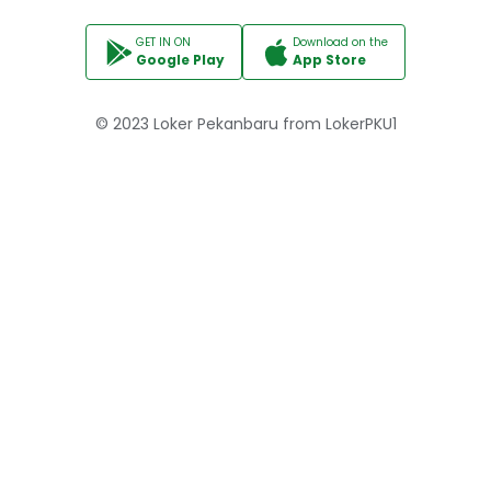
GET IN ON
Download on the
Google Play
App Store
© 2023
Loker Pekanbaru
from
LokerPKU1