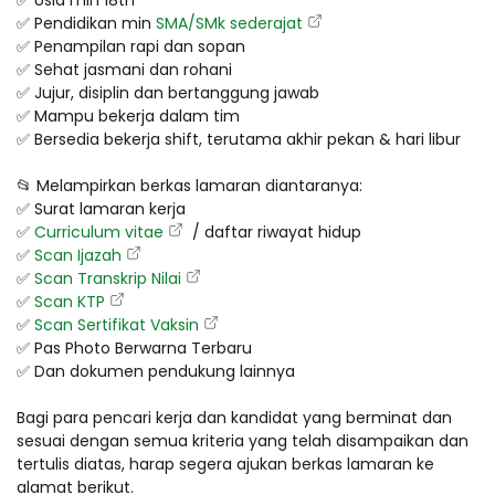
✅ Usia min 18th
✅ Pendidikan min
SMA/SMk sederajat
✅ Penampilan rapi dan sopan
✅ Sehat jasmani dan rohani
✅ Jujur, disiplin dan bertanggung jawab
✅ Mampu bekerja dalam tim
✅ Bersedia bekerja shift, terutama akhir pekan & hari libur
📂 Melampirkan berkas lamaran diantaranya:
✅ Surat lamaran kerja
✅
Curriculum vitae
/ daftar riwayat hidup
✅
Scan Ijazah
✅
Scan Transkrip Nilai
✅
Scan KTP
✅
Scan Sertifikat Vaksin
✅ Pas Photo Berwarna Terbaru
✅ Dan dokumen pendukung lainnya
Bagi para pencari kerja dan kandidat yang berminat dan
sesuai dengan semua kriteria yang telah disampaikan dan
tertulis diatas, harap segera ajukan berkas lamaran ke
alamat berikut.