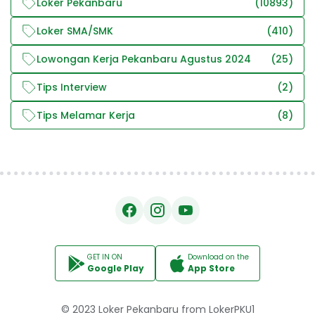
Loker Pekanbaru
(10893)
Loker SMA/SMK
(410)
Lowongan Kerja Pekanbaru Agustus 2024
(25)
Tips Interview
(2)
Tips Melamar Kerja
(8)
GET IN ON
Download on the
Google Play
App Store
© 2023
Loker Pekanbaru
from
LokerPKU1