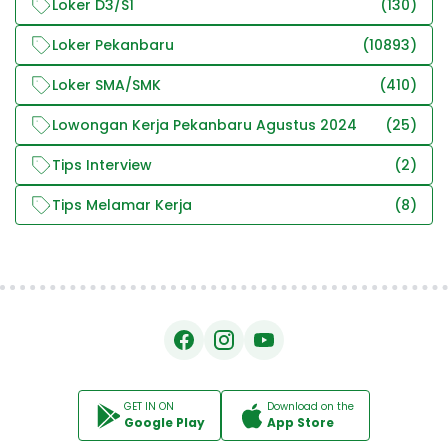
Loker D3/S1
(130)
Loker Pekanbaru
(10893)
Loker SMA/SMK
(410)
Lowongan Kerja Pekanbaru Agustus 2024
(25)
Tips Interview
(2)
Tips Melamar Kerja
(8)
GET IN ON
Download on the
Google Play
App Store