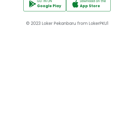
GET IN ON
Download on the
Google Play
App Store
© 2023
Loker Pekanbaru
from
LokerPKU1