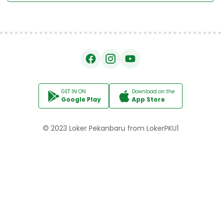
GET IN ON
Download on the
Google Play
App Store
© 2023
Loker Pekanbaru
from
LokerPKU1