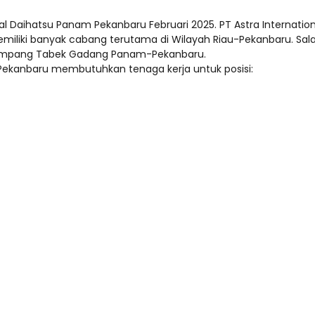
l Daihatsu Panam Pekanbaru Februari 2025. PT Astra Internati
memiliki banyak cabang terutama di Wilayah Riau-Pekanbaru. Sa
s, Simpang Tabek Gadang Panam-Pekanbaru.
 Pekanbaru membutuhkan tenaga kerja untuk posisi: