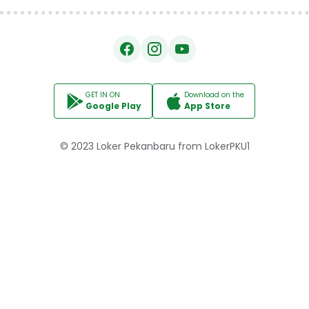
GET IN ON
Download on the
Google Play
App Store
© 2023
Loker Pekanbaru
from
LokerPKU1