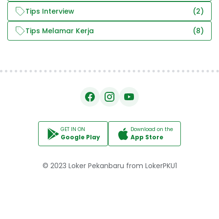
Tips Interview
(2)
Tips Melamar Kerja
(8)
GET IN ON
Download on the
Google Play
App Store
© 2023
Loker Pekanbaru
from
LokerPKU1