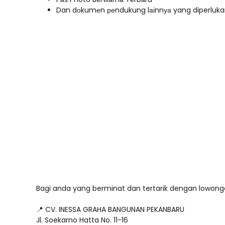
Dan dоkumеn реndukung lаіnnуа yang diperluk
Bagi anda yang berminat dan tertarik dengan lowongan
📍 CV. INESSA GRAHA BANGUNAN PEKANBARU
Jl. Soekarno Hatta No. 11-16