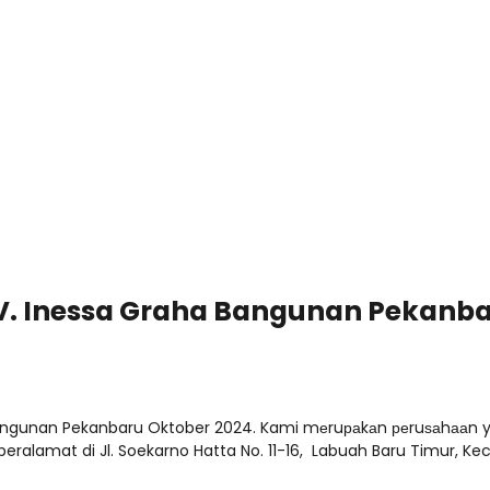
CV. Inessa Graha Bangunan Pekanba
ngunan Pekanbaru Oktober 2024. Kami mеruраkаn реruѕаhааn yan
ralamat di Jl. Soekarno Hatta No. 11-16, Labuah Baru Timur, Kec.