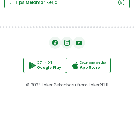
Tips Melamar Kerja
(8)
GET IN ON
Download on the
Google Play
App Store
© 2023
Loker Pekanbaru
from
LokerPKU1