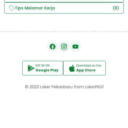
Tips Melamar Kerja
(8)
GET IN ON
Download on the
Google Play
App Store
© 2023
Loker Pekanbaru
from
LokerPKU1