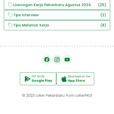
Lowongan Kerja Pekanbaru Agustus 2024
(25)
Tips Interview
(2)
Tips Melamar Kerja
(8)
GET IN ON
Download on the
Google Play
App Store
© 2023
Loker Pekanbaru
from
LokerPKU1