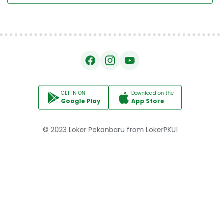
GET IN ON
Download on the
Google Play
App Store
© 2023
Loker Pekanbaru
from
LokerPKU1