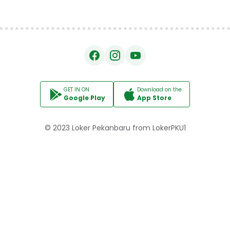
GET IN ON
Download on the
Google Play
App Store
© 2023
Loker Pekanbaru
from
LokerPKU1