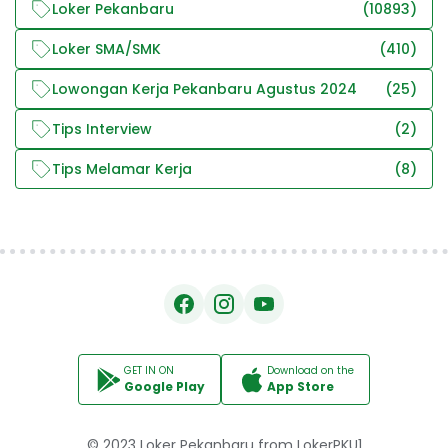
Loker Pekanbaru
(10893)
Loker SMA/SMK
(410)
Lowongan Kerja Pekanbaru Agustus 2024
(25)
Tips Interview
(2)
Tips Melamar Kerja
(8)
GET IN ON
Download on the
Google Play
App Store
© 2023
Loker Pekanbaru
from
LokerPKU1