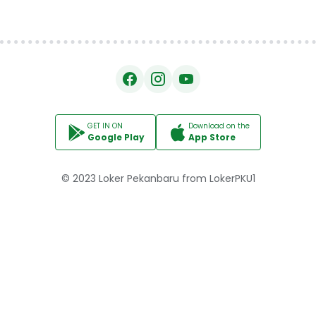
GET IN ON
Download on the
Google Play
App Store
© 2023
Loker Pekanbaru
from
LokerPKU1