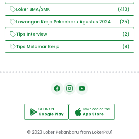
Loker SMA/SMK
(410)
Lowongan Kerja Pekanbaru Agustus 2024
(25)
Tips Interview
(2)
Tips Melamar Kerja
(8)
GET IN ON
Download on the
Google Play
App Store
© 2023
Loker Pekanbaru
from
LokerPKU1