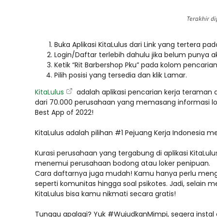
Buka Aplikasi KitaLulus dari Link yang tertera pada 
Login/Daftar terlebih dahulu jika belum punya ak
Ketik “Rit Barbershop Pku” pada kolom pencarian
Pilih posisi yang tersedia dan klik Lamar.
KitaLulus
adalah aplikasi pencarian kerja teraman da
dari 70.000 perusahaan yang memasang informasi lowo
Best App of 2022!
KitaLulus adalah pilihan #1 Pejuang Kerja Indonesia men
Kurasi perusahaan yang tergabung di aplikasi KitaLul
menemui perusahaan bodong atau loker penipuan.
Cara daftarnya juga mudah! Kamu hanya perlu menginstal 
seperti komunitas hingga soal psikotes. Jadi, selain
KitaLulus bisa kamu nikmati secara gratis!
Tunggu apalagi? Yuk #WujudkanMimpi, segera instal a