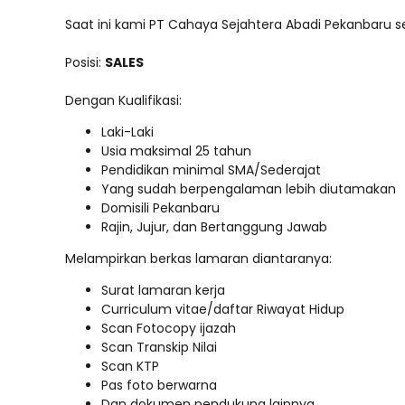
Saat ini kami PT Cahaya Sejahtera Abadi Pekanbaru 
Posisi:
SALES
Dengan Kualifikasi:
Laki-Laki
Usia maksimal 25 tahun
Pendidikan minimal SMA/Sederajat
Yang sudah berpengalaman lebih diutamakan
Domisili Pekanbaru
Rajin, Jujur, dan Bertanggung Jawab
Melampirkan berkas lamaran diantaranya:
Surat lamaran kerja
Curriculum vitae/daftar Riwayat Hidup
Scan Fotocopy ijazah
Scan Transkip Nilai
Scan KTP
Pas foto berwarna
Dan dokumen pendukung lainnya.