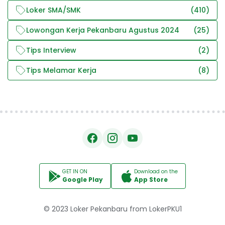
Loker SMA/SMK
(410)
Lowongan Kerja Pekanbaru Agustus 2024
(25)
Tips Interview
(2)
Tips Melamar Kerja
(8)
GET IN ON
Download on the
Google Play
App Store
© 2023
Loker Pekanbaru
from
LokerPKU1