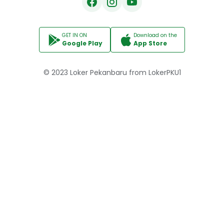
GET IN ON
Download on the
Google Play
App Store
© 2023
Loker Pekanbaru
from
LokerPKU1