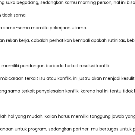
g suka begadang, sedangkan kamu morning person, hal ini bisa m
 tidak sama.
kerja sama-sama memiliki pekerjaan utama.
 rekan kerja, cobalah perhatikan kembali apakah rutinitas, kebia
memiliki pandangan berbeda terkait resolusi konflik.
bicaraan terkait isu atau konflik, ini justru akan menjadi kes
ng sama terkait penyelesaian konflik, karena hal ini tentu tid
h hal yang mudah. Kalian harus memiliki tanggung jawab yang j
danaan untuk program, sedangkan partner-mu bertugas untuk p