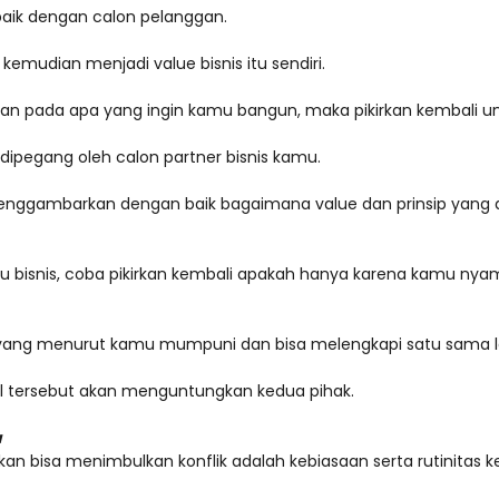
 baik dengan calon pelanggan.
emudian menjadi value bisnis itu sendiri.
rikan pada apa yang ingin kamu bangun, maka pikirkan kembali u
g dipegang oleh calon partner bisnis kamu.
nggambarkan dengan baik bagaimana value dan prinsip yang dimi
tu bisnis, coba pikirkan kembali apakah hanya karena kamu n
ng menurut kamu mumpuni dan bisa melengkapi satu sama lai
hal tersebut akan menguntungkan kedua pihak.
a
ikan bisa menimbulkan konflik adalah kebiasaan serta rutinitas k