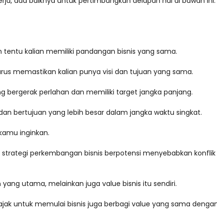
ja, ada baiknya untuk pertimbangkan delapan hal di bawah ini.
m tentu kalian memiliki pandangan bisnis yang sama.
rus memastikan kalian punya visi dan tujuan yang sama.
g bergerak perlahan dan memiliki target jangka panjang.
an bertujuan yang lebih besar dalam jangka waktu singkat.
 kamu inginkan.
 strategi perkembangan bisnis berpotensi menyebabkan konflik k
ang utama, melainkan juga value bisnis itu sendiri.
 ajak untuk memulai bisnis juga berbagi value yang sama deng