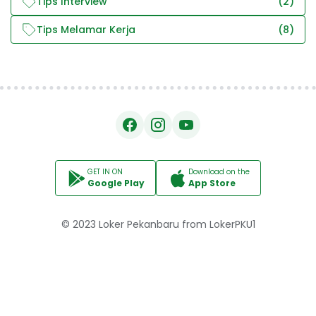
Tips Interview
(2)
Tips Melamar Kerja
(8)
GET IN ON
Download on the
Google Play
App Store
© 2023
Loker Pekanbaru
from
LokerPKU1