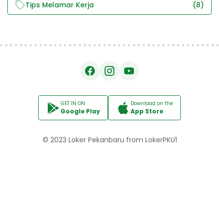
Tips Melamar Kerja
(8)
GET IN ON
Download on the
Google Play
App Store
© 2023
Loker Pekanbaru
from
LokerPKU1