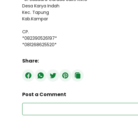
Desa Karya Indah
Kec. Tapung
Kab.Kampar
CP.
*082390526197*
*081268625520*
Share:
Post a Comment