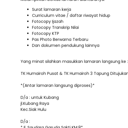
Surat lamaran kerja
Curriculum vitae / daftar riwayat hidup
Fotocopy Ijazah
Fotocopy Transkrip Nilai
Fotocopy KTP
Pas Photo Berwarna Terbaru
Dan dokumen pendukung lainnya
Yang minat silahkan masukkan lamaran langsung ke :
TK Humairoh Pusat & TK Humairoh 3 Tapung Ditujuka
*(Antar lamaran langsung diproses)*
D/a : untuk Kubang
jl.Kubang Raya
Kec.Siak Hulu
D/a :
*Jl. Saudara Garuda Sakti KM.8*