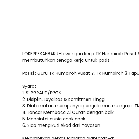
LOKERPEKANBARU-Lowongan kerja TK Humairoh Pusat &
membutuhkan tenaga kerja untuk posisi :
Posisi : Guru TK Humairoh Pusat & TK Humairoh 3 Tap
Syarat :
1. S1 PGPAUD/PGTK
2. Disiplin, Loyalitas & Komitmen Tinggi
3. Diutamakan mempunyai pengalaman mengajar T
4. Lancar Membaca Al Quran dengan baik
5. Mencintai dunia anak anak
6. Siap mengikuti Akad dari Yayasan
Melampirkan berkas lamaran diantaranya: