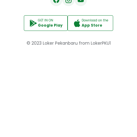
GET IN ON
Download on the
Google Play
App Store
© 2023
Loker Pekanbaru
from
LokerPKU1