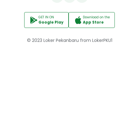
GET IN ON
Download on the
Google Play
App Store
© 2023
Loker Pekanbaru
from
LokerPKU1