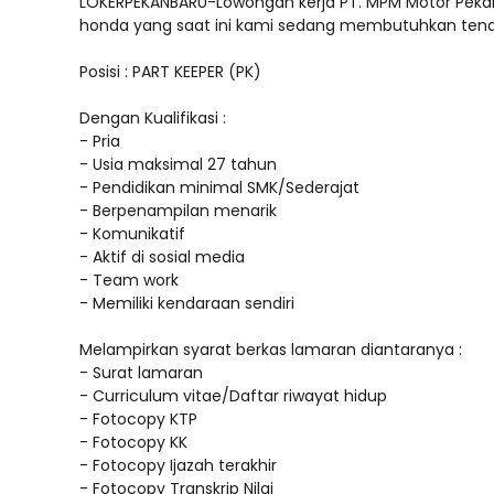
LOKERPEKANBARU-Lowongan kerja PT. MPM Motor Pekan
honda yang saat ini kami sedang membutuhkan tenaga
Posisi : PART KEEPER (PK)
Dengan Kualifikasi :
- Pria
- Usia maksimal 27 tahun
- Pendidikan minimal SMK/Sederajat
- Berpenampilan menarik
- Komunikatif
- Aktif di sosial media
- Team work
- Memiliki kendaraan sendiri
Melampirkan syarat berkas lamaran diantaranya :
- Surat lamaran
- Curriculum vitae/Daftar riwayat hidup
- Fotocopy KTP
- Fotocopy KK
- Fotocopy Ijazah terakhir
- Fotocopy Transkrip Nilai