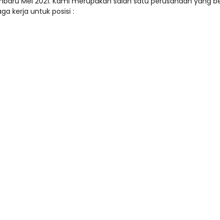
baru Mei 2021. Kami merupakan salah satu perusahaan yang be
 kerja untuk posisi :