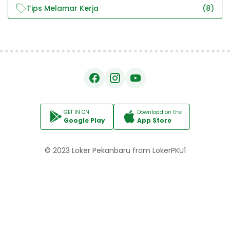
Tips Melamar Kerja
(8)
GET IN ON
Download on the
Google Play
App Store
© 2023
Loker Pekanbaru
from
LokerPKU1