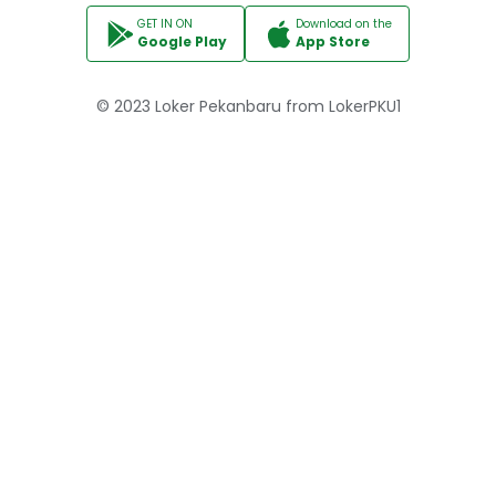
GET IN ON
Download on the
Google Play
App Store
© 2023
Loker Pekanbaru
from
LokerPKU1