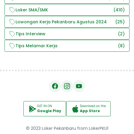
Loker SMA/SMK
(410)
Lowongan Kerja Pekanbaru Agustus 2024
(25)
Tips Interview
(2)
Tips Melamar Kerja
(8)
GET IN ON
Download on the
Google Play
App Store
© 2023
Loker Pekanbaru
from
LokerPKU1