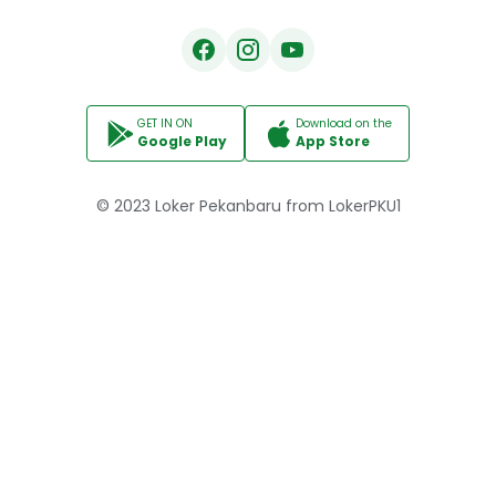
GET IN ON
Download on the
Google Play
App Store
© 2023
Loker Pekanbaru
from
LokerPKU1