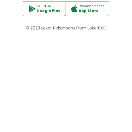
GET IN ON
Download on the
Google Play
App Store
© 2023
Loker Pekanbaru
from
LokerPKU1