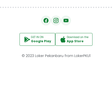
GET IN ON
Download on the
Google Play
App Store
© 2023
Loker Pekanbaru
from
LokerPKU1